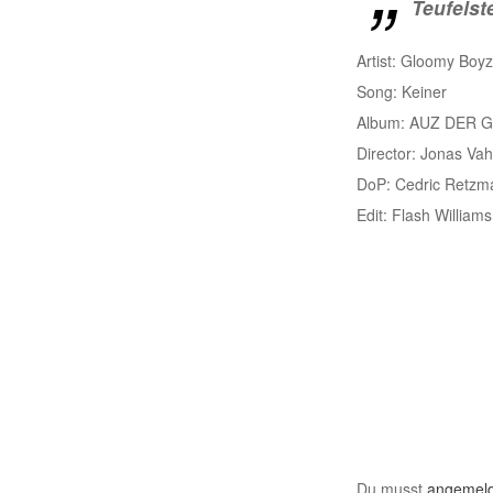
Teufelst
Artist: Gloomy Boyz
Song: Keiner
Album: AUZ DER G
Director: Jonas Vah
DoP: Cedric Retzm
Edit: Flash Williams
Du musst
angemeld